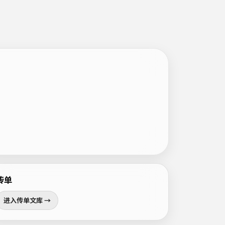
传单
进入传单文库 →