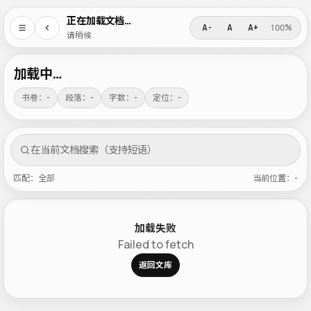
正在加载文档…
A-
A
A+
100%
请稍候
加载中…
书卷：-
段落：-
字数：-
定位：-
匹配：全部
当前位置：-
加载失败
Failed to fetch
返回文库