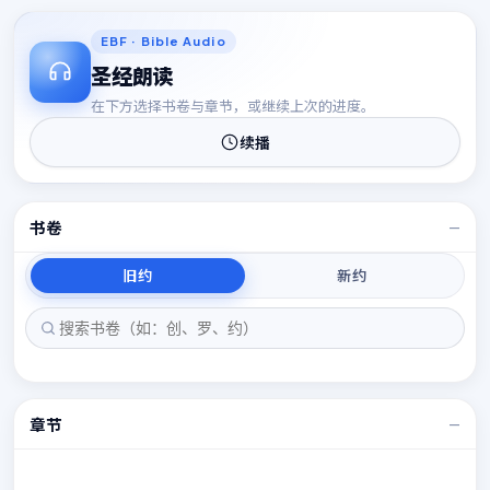
15
15
EBF · Bible Audio
圣经朗读
在下方选择书卷与章节，或继续上次的进度。
续播
书卷
—
旧约
新约
章节
—