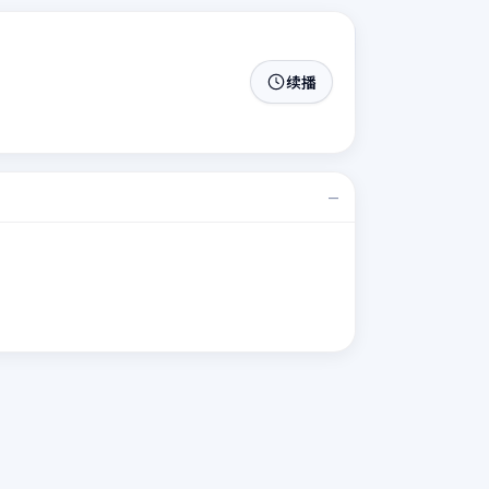
续播
—
。