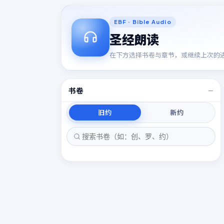
15
15
EBF · Bible Audio
圣经朗读
在下方选择书卷与章节，或继续上次的
书卷
—
旧约
新约