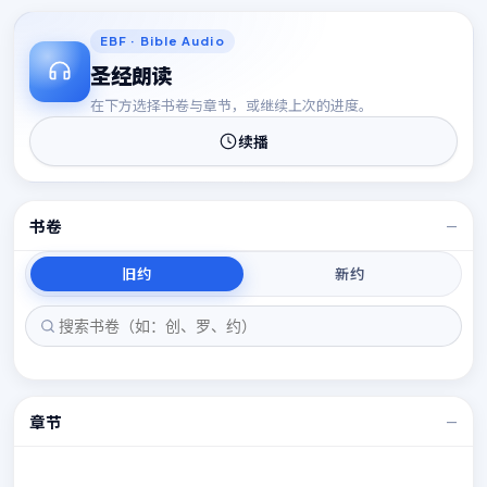
15
15
EBF · Bible Audio
圣经朗读
在下方选择书卷与章节，或继续上次的进度。
续播
书卷
—
旧约
新约
章节
—