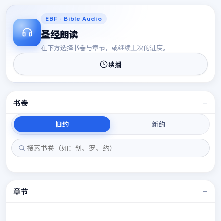
15
15
EBF · Bible Audio
圣经朗读
在下方选择书卷与章节，或继续上次的进度。
续播
书卷
—
旧约
新约
章节
—