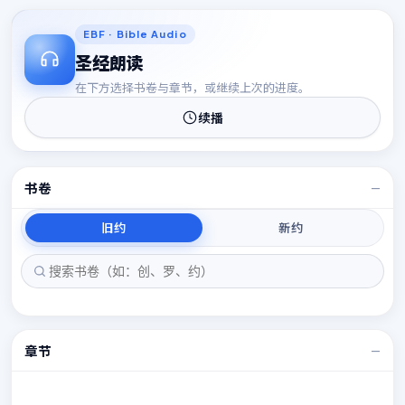
15
15
EBF · Bible Audio
圣经朗读
在下方选择书卷与章节，或继续上次的进度。
续播
书卷
—
旧约
新约
章节
—