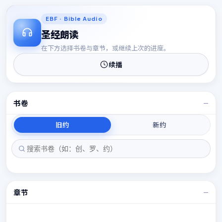
15
15
EBF · Bible Audio
圣经朗读
在下方选择书卷与章节，或继续上次的进度。
续播
书卷
—
旧约
新约
章节
—